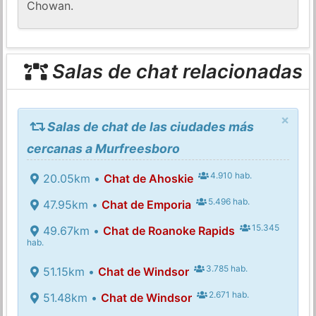
Chowan.
Salas de chat relacionadas
×
Salas de chat de las ciudades más
cercanas a Murfreesboro
4.910 hab.
20.05km •
Chat de Ahoskie
5.496 hab.
47.95km •
Chat de Emporia
15.345
49.67km •
Chat de Roanoke Rapids
hab.
3.785 hab.
51.15km •
Chat de Windsor
2.671 hab.
51.48km •
Chat de Windsor