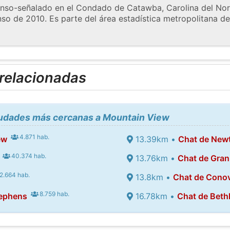
enso-señalado en el Condado de Catawba, Carolina del Nor
so de 2010. Es parte del área estadística metropolitana de
 relacionadas
ciudades más cercanas a Mountain View
4.871 hab.
ew
13.39km •
Chat de New
40.374 hab.
13.76km •
Chat de Grani
2.664 hab.
13.8km •
Chat de Cono
8.759 hab.
tephens
16.78km •
Chat de Bet