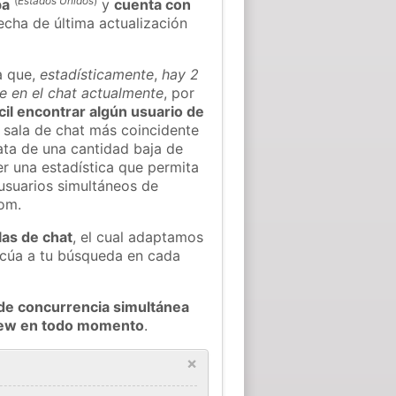
(
Estados Unidos
)
ba
y
cuenta con
fecha de última actualización
a que,
estadísticamente
,
hay 2
e en el chat actualmente
, por
ícil encontrar algún usuario de
 sala de chat más coincidente
ata de una cantidad baja de
er una estadística que permita
 usuarios simultáneos de
om.
las de chat
, el cual adaptamos
decúa a tu búsqueda en cada
de concurrencia simultánea
View en todo momento
.
×