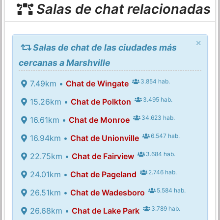
Salas de chat relacionadas
×
Salas de chat de las ciudades más
cercanas a Marshville
3.854 hab.
7.49km •
Chat de Wingate
3.495 hab.
15.26km •
Chat de Polkton
34.623 hab.
16.61km •
Chat de Monroe
6.547 hab.
16.94km •
Chat de Unionville
3.684 hab.
22.75km •
Chat de Fairview
2.746 hab.
24.01km •
Chat de Pageland
5.584 hab.
26.51km •
Chat de Wadesboro
3.789 hab.
26.68km •
Chat de Lake Park