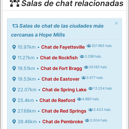
Salas de chat relacionadas
×
Salas de chat de las ciudades más
cercanas a Hope Mills
201.963 hab.
10.97km •
Chat de Fayetteville
3.298 hab.
11.27km •
Chat de Rockfish
29.183 hab.
19.51km •
Chat de Fort Bragg
3.677 hab.
19.53km •
Chat de Eastover
13.234 hab.
22.07km •
Chat de Spring Lake
4.860 hab.
25.4km •
Chat de Raeford
3.433 hab.
27.68km •
Chat de Red Springs
3.004 hab.
39.46km •
Chat de Pembroke