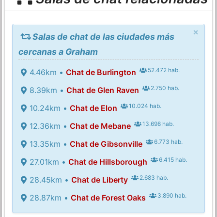
×
Salas de chat de las ciudades más
cercanas a Graham
52.472 hab.
4.46km •
Chat de Burlington
2.750 hab.
8.39km •
Chat de Glen Raven
10.024 hab.
10.24km •
Chat de Elon
13.698 hab.
12.36km •
Chat de Mebane
6.773 hab.
13.35km •
Chat de Gibsonville
6.415 hab.
27.01km •
Chat de Hillsborough
2.683 hab.
28.45km •
Chat de Liberty
3.890 hab.
28.87km •
Chat de Forest Oaks