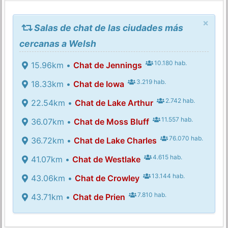
×
Salas de chat de las ciudades más
cercanas a Welsh
10.180 hab.
15.96km •
Chat de Jennings
3.219 hab.
18.33km •
Chat de Iowa
2.742 hab.
22.54km •
Chat de Lake Arthur
11.557 hab.
36.07km •
Chat de Moss Bluff
76.070 hab.
36.72km •
Chat de Lake Charles
4.615 hab.
41.07km •
Chat de Westlake
13.144 hab.
43.06km •
Chat de Crowley
7.810 hab.
43.71km •
Chat de Prien