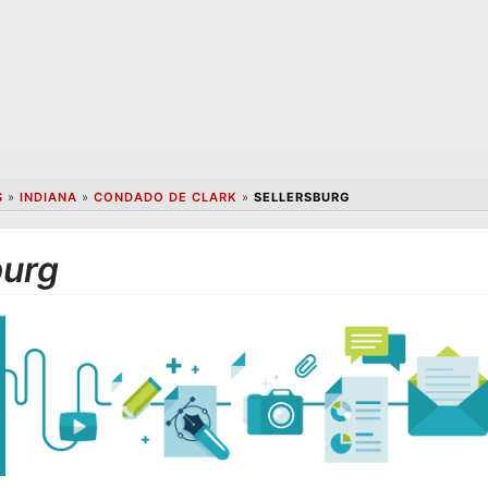
S
»
INDIANA
»
CONDADO DE CLARK
»
SELLERSBURG
burg