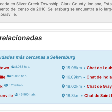
icada en Silver Creek Township, Clark County, Indiana, Est
nto del censo de 2010. Sellersburg se encuentra a lo largo 
ouisville.
 relacionadas
iudades más cercanas a Sellersburg
8.088 hab.
stown
15.98km •
Chat de Louis
21.866 hab.
lle
16.09km •
Chat de India
5.209 hab.
rk
18.02km •
Chat de Gra
46.960 hab.
onville
18.3km •
Chat de Saint