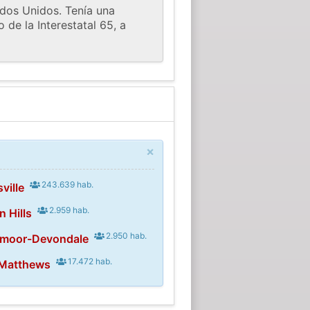
ados Unidos. Tenía una
de la Interestatal 65, a
×
243.639 hab.
ville
2.959 hab.
n Hills
2.950 hab.
ymoor-Devondale
17.472 hab.
 Matthews