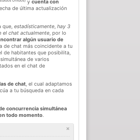
stados Unidos
)
y
cuenta con
fecha de última actualización
a que,
estadísticamente
,
hay 3
n el chat actualmente
, por lo
 encontrar algún usuario de
a de chat más coincidente a tu
 de habitantes que posibilita,
 simultánea de varios
tados en el chat de
las de chat
, el cual adaptamos
decúa a tu búsqueda en cada
de concurrencia simultánea
g en todo momento
.
×