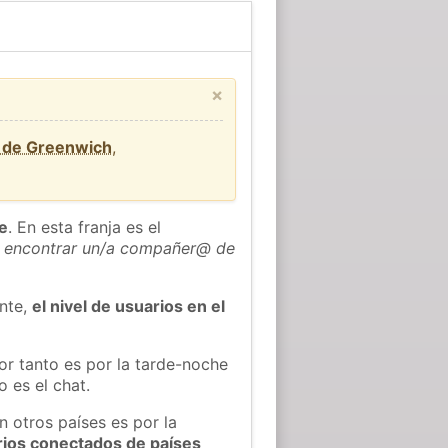
×
d de Greenwich
,
he
. En esta franja es el
 encontrar un/a compañer@ de
ente,
el nivel de usuarios en el
or tanto es por la tarde-noche
 es el chat.
n otros países es por la
rios conectados de países