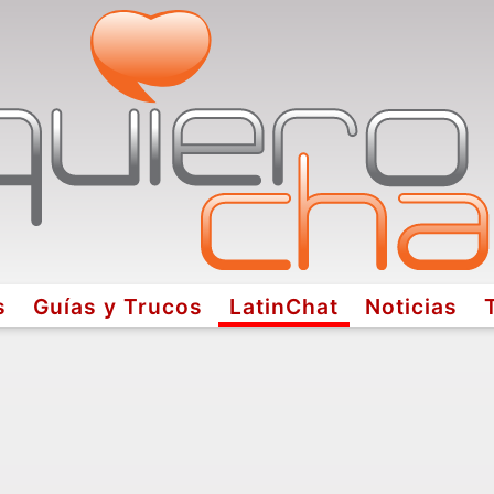
s
Guías y Trucos
LatinChat
Noticias