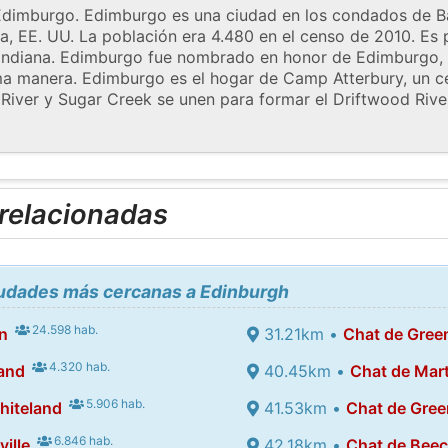
n Edimburgo. Edimburgo es una ciudad en los condados de 
a, EE. UU. La población era 4.480 en el censo de 2010. Es p
Indiana. Edimburgo fue nombrado en honor de Edimburgo,
ma manera. Edimburgo es el hogar de Camp Atterbury, un c
 River y Sugar Creek se unen para formar el Driftwood River,
 relacionadas
ciudades más cercanas a Edinburgh
24.598 hab.
n
31.21km •
Chat de Gre
4.320 hab.
and
40.45km •
Chat de Mart
5.906 hab.
hiteland
41.53km •
Chat de Gre
6.846 hab.
ille
42.18km •
Chat de Bee