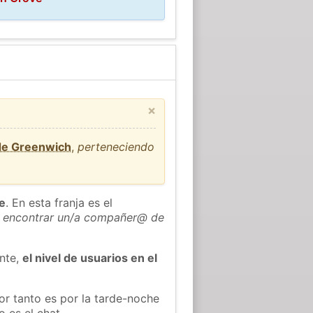
×
 de Greenwich
,
perteneciendo
he
. En esta franja es el
 encontrar un/a compañer@ de
ente,
el nivel de usuarios en el
or tanto es por la tarde-noche
 es el chat.