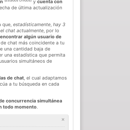
(
Estados Unidos
)
on
y
cuenta con
fecha de última actualización
a que,
estadísticamente
,
hay 3
 el chat actualmente
, por lo
l encontrar algún usuario de
 de chat más coincidente a tu
e una cantidad baja de
er una estadística que permita
 usuarios simultáneos de
las de chat
, el cual adaptamos
decúa a tu búsqueda en cada
de concurrencia simultánea
 en todo momento
.
×