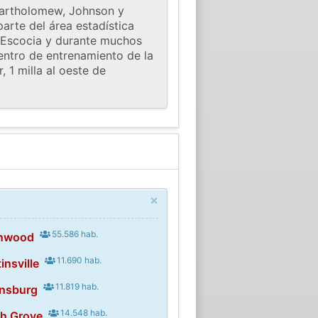
Bartholomew, Johnson y
arte del área estadística
 Escocia y durante muchos
entro de entrenamiento de la
 1 milla al oeste de
×
55.586 hab.
enwood
11.690 hab.
insville
11.819 hab.
ensburg
14.548 hab.
ch Grove