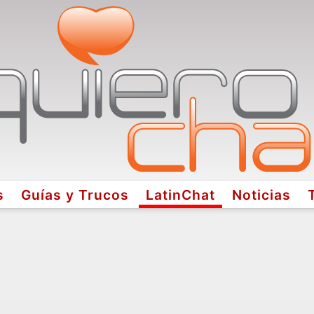
s
Guías y Trucos
LatinChat
Noticias