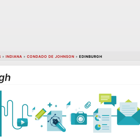
S
»
INDIANA
»
CONDADO DE JOHNSON
»
EDINBURGH
rgh