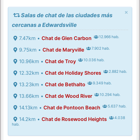
×
Salas de chat de las ciudades más
cercanas a Edwardsville
12.966 hab.
7.47km •
Chat de Glen Carbon
7.902 hab.
9.75km •
Chat de Maryville
10.036 hab.
10.96km •
Chat de Troy
2.882 hab.
12.32km •
Chat de Holiday Shores
9.349 hab.
13.23km •
Chat de Bethalto
10.294 hab.
13.66km •
Chat de Wood River
5.637 hab.
14.13km •
Chat de Pontoon Beach
4.038
14.2km •
Chat de Rosewood Heights
hab.