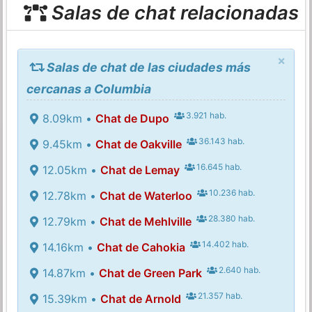
Salas de chat relacionadas
×
Salas de chat de las ciudades más
cercanas a Columbia
3.921 hab.
8.09km •
Chat de Dupo
36.143 hab.
9.45km •
Chat de Oakville
16.645 hab.
12.05km •
Chat de Lemay
10.236 hab.
12.78km •
Chat de Waterloo
28.380 hab.
12.79km •
Chat de Mehlville
14.402 hab.
14.16km •
Chat de Cahokia
2.640 hab.
14.87km •
Chat de Green Park
21.357 hab.
15.39km •
Chat de Arnold