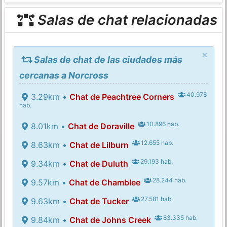
Salas de chat relacionadas
×
Salas de chat de las ciudades más
cercanas a Norcross
40.978
3.29km •
Chat de Peachtree Corners
hab.
10.896 hab.
8.01km •
Chat de Doraville
12.655 hab.
8.63km •
Chat de Lilburn
29.193 hab.
9.34km •
Chat de Duluth
28.244 hab.
9.57km •
Chat de Chamblee
27.581 hab.
9.63km •
Chat de Tucker
83.335 hab.
9.84km •
Chat de Johns Creek