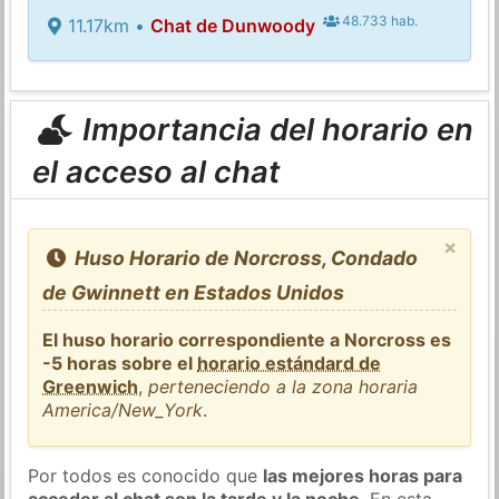
48.733 hab.
11.17km •
Chat de Dunwoody
Importancia del horario en
el acceso al chat
×
Huso Horario de Norcross, Condado
de Gwinnett en Estados Unidos
El huso horario correspondiente a Norcross es
-5 horas sobre el
horario estándard de
Greenwich
,
perteneciendo a la zona horaria
America/New_York
.
Por todos es conocido que
las mejores horas para
acceder al chat son la tarde y la noche
. En esta