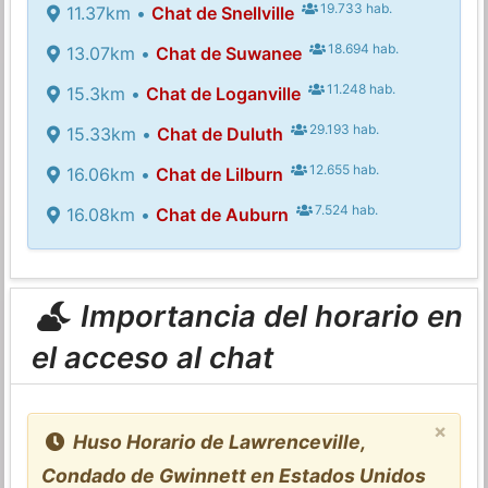
19.733 hab.
11.37km •
Chat de Snellville
18.694 hab.
13.07km •
Chat de Suwanee
11.248 hab.
15.3km •
Chat de Loganville
29.193 hab.
15.33km •
Chat de Duluth
12.655 hab.
16.06km •
Chat de Lilburn
7.524 hab.
16.08km •
Chat de Auburn
Importancia del horario en
el acceso al chat
×
Huso Horario de Lawrenceville,
Condado de Gwinnett en Estados Unidos