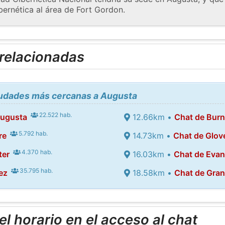
bernética al área de Fort Gordon.
 relacionadas
ciudades más cercanas a Augusta
22.522 hab.
Augusta
12.66km •
Chat de Bur
5.792 hab.
re
14.73km •
Chat de Glove
4.370 hab.
ter
16.03km •
Chat de Eva
35.795 hab.
ez
18.58km •
Chat de Grani
l horario en el acceso al chat