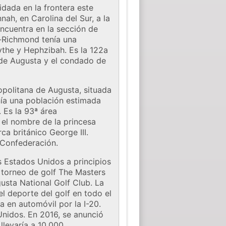
dada en la frontera este
nah, en Carolina del Sur, a la
ncuentra en la sección de
a-Richmond tenía una
ythe y Hephzibah. Es la 122a
 de Augusta y el condado de
ropolitana de Augusta, situada
nía una población estimada
 Es la 93ª área
 el nombre de la princesa
a británico George III.
 Confederación.
os Estados Unidos a principios
 torneo de golf The Masters
usta National Golf Club. La
 deporte del golf en todo el
 en automóvil por la I-20.
Unidos. En 2016, se anunció
llevaría a 10,000