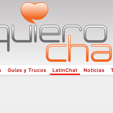
s
Guías y Trucos
LatinChat
Noticias