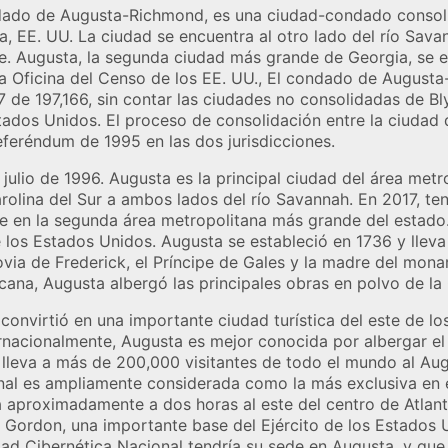
ndado de Augusta-Richmond, es una ciudad-condado consoli
a, EE. UU. La ciudad se encuentra al otro lado del río Savan
. Augusta, la segunda ciudad más grande de Georgia, se e
a Oficina del Censo de los EE. UU., El condado de August
 de 197,166, sin contar las ciudades no consolidadas de Bl
ados Unidos. El proceso de consolidación entre la ciudad
eréndum de 1995 en las dos jurisdicciones.
 julio de 1996. Augusta es la principal ciudad del área met
olina del Sur a ambos lados del río Savannah. En 2017, te
rte en la segunda área metropolitana más grande del estado.
los Estados Unidos. Augusta se estableció en 1736 y lleva
ia de Frederick, el Príncipe de Gales y la madre del monarc
icana, Augusta albergó las principales obras en polvo de la
 convirtió en una importante ciudad turística del este de l
ernacionalmente, Augusta es mejor conocida por albergar el
lleva a más de 200,000 visitantes de todo el mundo al Aug
al es ampliamente considerada como la más exclusiva en el
aproximadamente a dos horas al este del centro de Atlanta
t Gordon, una importante base del Ejército de los Estados 
ad Cibernética Nacional tendría su sede en Augusta, y que 