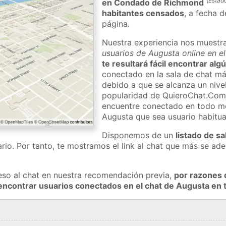
(
Estad
en Condado de Richmond
habitantes censados
, a fecha d
página.
Nuestra experiencia nos muestr
usuarios de Augusta online en e
te resultará fácil encontrar al
conectado en la sala de chat má
debido a que se alcanza un nivel
popularidad de QuieroChat.Com
encuentre conectado en todo m
Augusta que sea usuario habitu
Disponemos de un
listado de sa
rio. Por tanto, te mostramos el link al chat que más se a
eso al chat en nuestra recomendación previa,
por razones 
encontrar usuarios conectados en el chat de Augusta e