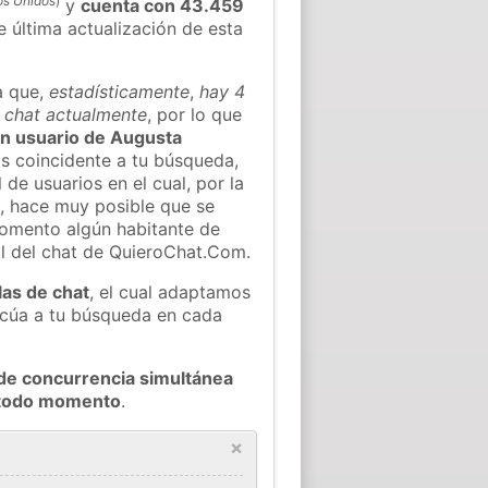
os Unidos
)
y
cuenta con 43.459
e última actualización de esta
a que,
estadísticamente
,
hay 4
l chat actualmente
, por lo que
gún usuario de Augusta
s coincidente a tu búsqueda,
 de usuarios en el cual, por la
, hace muy posible que se
omento algún habitante de
al del chat de QuieroChat.Com.
las de chat
, el cual adaptamos
decúa a tu búsqueda en cada
de concurrencia simultánea
n todo momento
.
×