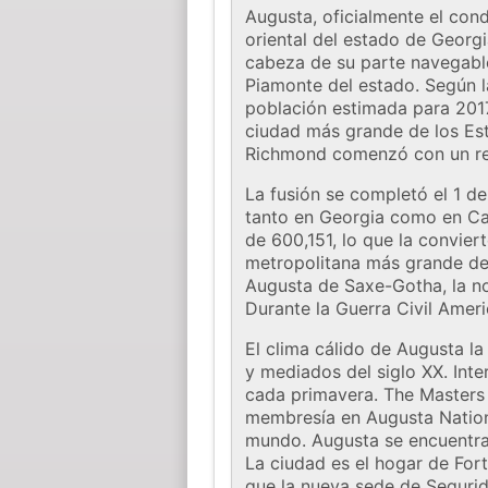
Augusta, oficialmente el co
oriental del estado de Georgi
cabeza de su parte navegable
Piamonte del estado. Según l
población estimada para 2017
ciudad más grande de los Est
Richmond comenzó con un ref
La fusión se completó el 1 de
tanto en Georgia como en Car
de 600,151, lo que la convie
metropolitana más grande de 
Augusta de Saxe-Gotha, la nov
Durante la Guerra Civil Amer
El clima cálido de Augusta la
y mediados del siglo XX. Int
cada primavera. The Masters 
membresía en Augusta Nation
mundo. Augusta se encuentra 
La ciudad es el hogar de For
que la nueva sede de Segurid