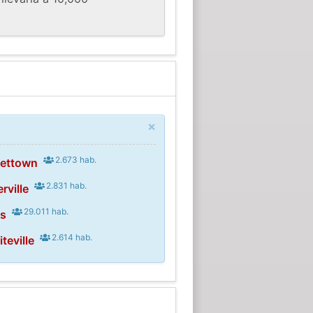
×
2.673 hab.
nettown
2.831 hab.
rville
29.011 hab.
ns
2.614 hab.
teville