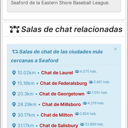
Seaford de la Eastern Shore Baseball League.
Salas de chat relacionadas
×
Salas de chat de las ciudades más
cercanas a Seaford
4.075 hab.
10.02km •
Chat de Laurel
2.661 hab.
15.16km •
Chat de Federalsburg
7.051 hab.
20.3km •
Chat de Georgetown
4.216 hab.
28.29km •
Chat de Millsboro
2.824 hab.
30.17km •
Chat de Milton
32.899 hab.
31.17km •
Chat de Salisbury