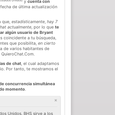
Estados Unidos
)
y
cuenta con
a fecha de última actualización
a que,
estadísticamente
,
hay 7
chat actualmente
, por lo que
te
rar algún usuario de Bryant
s coincidente a tu búsqueda,
ntes que posibilita,
en cierto
ea de varios habitantes de
e QuieroChat.Com.
las de chat
, el cual adaptamos
io. Por tanto, te mostramos el
de concurrencia simultánea
todo momento
.
×
dos Unidos. BHS sirve a los