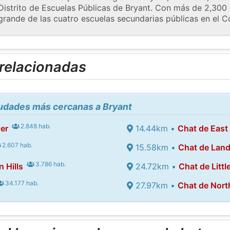
Distrito de Escuelas Públicas de Bryant. Con más de 2,300 
grande de las cuatro escuelas secundarias públicas en el C
 relacionadas
iudades más cercanas a Bryant
2.848 hab.
er
14.44km •
Chat de East
2.607 hab.
15.58km •
Chat de Lan
3.786 hab.
 Hills
24.72km •
Chat de Littl
34.177 hab.
27.97km •
Chat de North