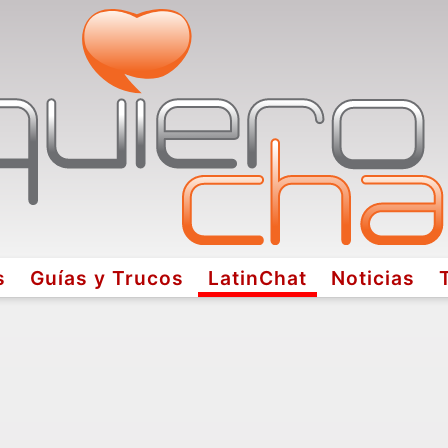
s
Guías y Trucos
LatinChat
Noticias