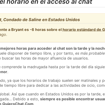
l horario en el acceso al chat
t, Condado de Saline en Estados Unidos
ente a Bryant es -6 horas sobre el
horario estándard de 
cago
.
 mejores horas para acceder al chat son la tarde y la noc
ele disponer de tiempo libre, y por tanto,
es más probable
 buscar las horas de mayor afluencia de usuarios.
e comprende la madrugada hasta por la tarde del día sigui
enor
.
do, ya que los horarios de trabajo suelen ser matinales y p
e tiempo libre para dedicar a las actividades de ocio, como
global. Así que cuando en Estados Unidos es por la tarde, e
ugada… Debido a esto,
siempre es posible encontrar usua
 de QuieroChat.Com
.