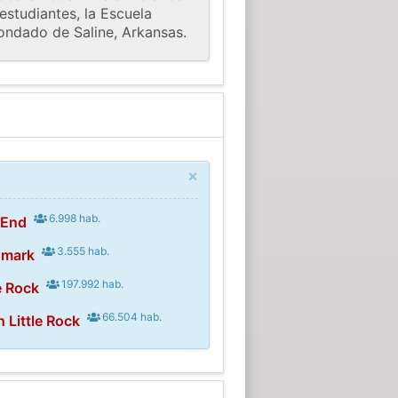
estudiantes, la Escuela
ondado de Saline, Arkansas.
×
6.998 hab.
 End
3.555 hab.
dmark
197.992 hab.
e Rock
66.504 hab.
 Little Rock