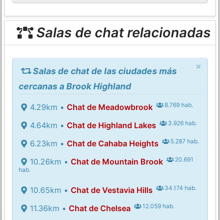
Salas de chat relacionadas
×
Salas de chat de las ciudades más
cercanas a Brook Highland
8.769 hab.
4.29km •
Chat de Meadowbrook
3.926 hab.
4.64km •
Chat de Highland Lakes
5.287 hab.
6.23km •
Chat de Cahaba Heights
20.691
10.26km •
Chat de Mountain Brook
hab.
34.174 hab.
10.65km •
Chat de Vestavia Hills
12.059 hab.
11.36km •
Chat de Chelsea