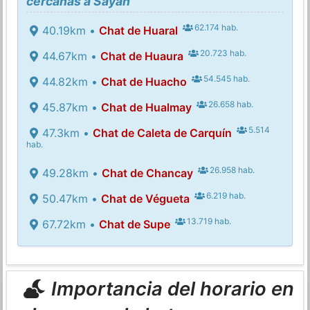
cercanas a Sayán
62.174 hab.
40.19km •
Chat de Huaral
20.723 hab.
44.67km •
Chat de Huaura
54.545 hab.
44.82km •
Chat de Huacho
26.658 hab.
45.87km •
Chat de Hualmay
5.514
47.3km •
Chat de Caleta de Carquín
hab.
26.958 hab.
49.28km •
Chat de Chancay
6.219 hab.
50.47km •
Chat de Végueta
13.719 hab.
67.72km •
Chat de Supe
Importancia del horario en