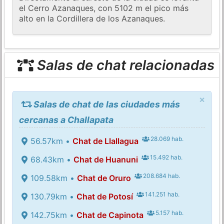
el Cerro Azanaques, con 5102 m el pico más
alto en la Cordillera de los Azanaques.
Salas de chat relacionadas
×
Salas de chat de las ciudades más
cercanas a Challapata
28.069 hab.
56.57km •
Chat de Llallagua
15.492 hab.
68.43km •
Chat de Huanuni
208.684 hab.
109.58km •
Chat de Oruro
141.251 hab.
130.79km •
Chat de Potosí
5.157 hab.
142.75km •
Chat de Capinota