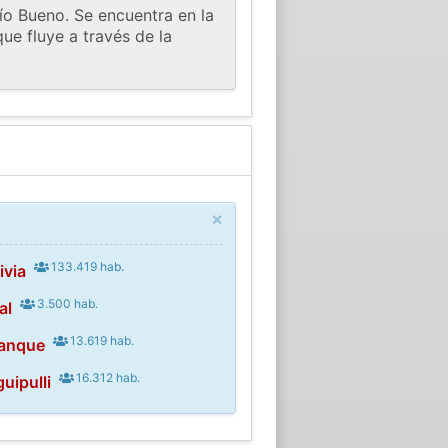
ío Bueno. Se encuentra en la
ue fluye a través de la
×
133.419 hab.
ivia
3.500 hab.
al
13.619 hab.
ranque
16.312 hab.
uipulli