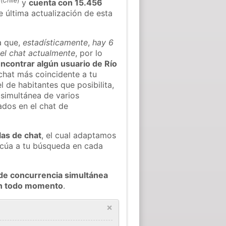
(
Chile
)
y
cuenta con 15.456
e última actualización de esta
a que,
estadísticamente
,
hay 6
 el chat actualmente
, por lo
 encontrar algún usuario de Río
chat más coincidente a tu
 de habitantes que posibilita,
 simultánea de varios
ados en el chat de
las de chat
, el cual adaptamos
decúa a tu búsqueda en cada
de concurrencia simultánea
 en todo momento
.
×