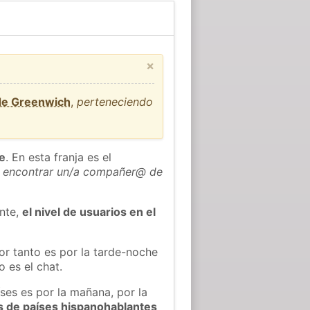
×
 de Greenwich
,
perteneciendo
he
. En esta franja es el
 encontrar un/a compañer@ de
ente,
el nivel de usuarios en el
or tanto es por la tarde-noche
 es el chat.
íses es por la mañana, por la
s de países hispanohablantes