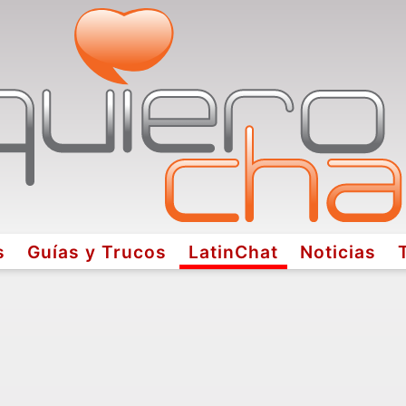
s
Guías y Trucos
LatinChat
Noticias