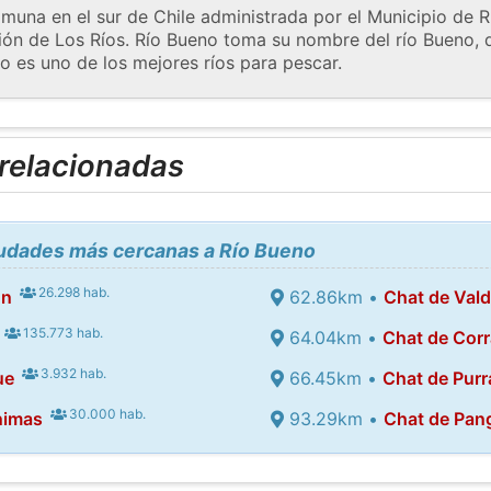
muna en el sur de Chile administrada por el Municipio de R
ión de Los Ríos. Río Bueno toma su nombre del río Bueno, q
o es uno de los mejores ríos para pescar.
 relacionadas
iudades más cercanas a Río Bueno
26.298 hab.
ón
62.86km •
Chat de Vald
135.773 hab.
64.04km •
Chat de Corr
3.932 hab.
ue
66.45km •
Chat de Pur
30.000 hab.
nimas
93.29km •
Chat de Pang