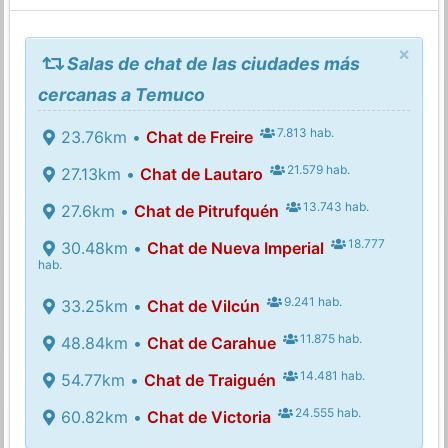
×
Salas de chat de las ciudades más
cercanas a Temuco
7.813 hab.
23.76km •
Chat de Freire
21.579 hab.
27.13km •
Chat de Lautaro
13.743 hab.
27.6km •
Chat de Pitrufquén
18.777
30.48km •
Chat de Nueva Imperial
hab.
9.241 hab.
33.25km •
Chat de Vilcún
11.875 hab.
48.84km •
Chat de Carahue
14.481 hab.
54.77km •
Chat de Traiguén
24.555 hab.
60.82km •
Chat de Victoria