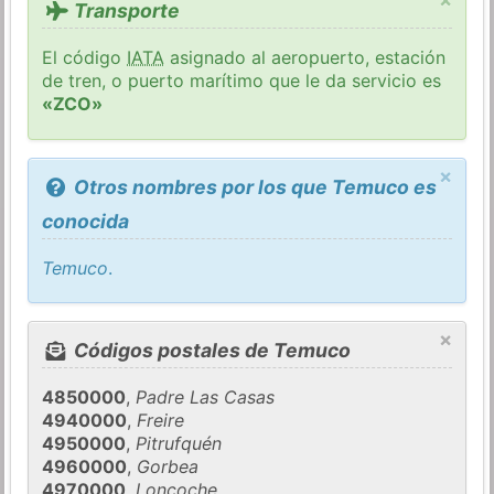
Transporte
El código
IATA
asignado al aeropuerto, estación
de tren, o puerto marítimo que le da servicio es
«ZCO»
×
Otros nombres por los que Temuco es
conocida
Temuco
.
×
Códigos postales de Temuco
4850000
,
Padre Las Casas
4940000
,
Freire
4950000
,
Pitrufquén
4960000
,
Gorbea
4970000
,
Loncoche