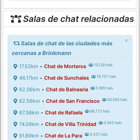
Salas de chat relacionadas
×
Salas de chat de las ciudades más
cercanas a Brinkmann
15.129 hab.
17.52km •
Chat de Morteros
18.757 hab.
46.17km •
Chat de Sunchales
5.585 hab.
62.06km •
Chat de Balnearia
59.062 hab.
62.56km •
Chat de San Francisco
88.713 hab.
67.58km •
Chat de Rafaela
2.945 hab.
74.09km •
Chat de Villa Trinidad
3.021 hab.
91.89km •
Chat de La Para