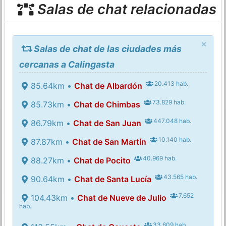
Salas de chat relacionadas
×
Salas de chat de las ciudades más
cercanas a Calingasta
20.413 hab.
85.64km •
Chat de Albardón
73.829 hab.
85.73km •
Chat de Chimbas
447.048 hab.
86.79km •
Chat de San Juan
10.140 hab.
87.87km •
Chat de San Martín
40.969 hab.
88.27km •
Chat de Pocito
43.565 hab.
90.64km •
Chat de Santa Lucía
7.652
104.43km •
Chat de Nueve de Julio
hab.
33.609 hab.