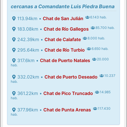
cercanas a Comandante Luis Piedra Buena
6.143 hab.
113.94km •
Chat de San Julián
85.700 hab.
183.08km •
Chat de Río Gallegos
8.000 hab.
242.39km •
Chat de Calafate
6.650 hab.
295.64km •
Chat de Río Turbio
20.000
317.6km •
Chat de Puerto Natales
hab.
10.237
332.02km •
Chat de Puerto Deseado
hab.
14.985
361.22km •
Chat de Pico Truncado
hab.
117.430
377.96km •
Chat de Punta Arenas
hab.