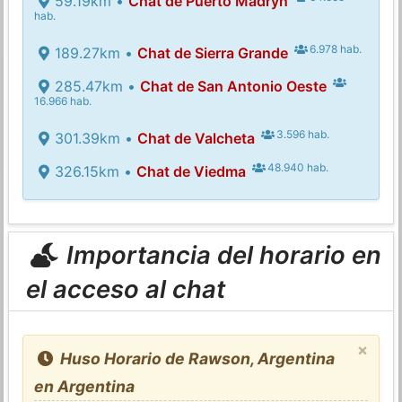
59.19km •
Chat de Puerto Madryn
hab.
6.978 hab.
189.27km •
Chat de Sierra Grande
285.47km •
Chat de San Antonio Oeste
16.966 hab.
3.596 hab.
301.39km •
Chat de Valcheta
48.940 hab.
326.15km •
Chat de Viedma
Importancia del horario en
el acceso al chat
×
Huso Horario de Rawson, Argentina
en Argentina