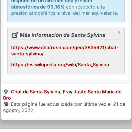
dispone de un aire con una presión
atmosférica de 99,16%
con respecto a la
presión atmosférica a nivel del mar equivalente.
×
Más información de Santa Sylvina
https://www.chatrush.com/geo/3835921/chat-
santa-sylvina/
https://es.wikipedia.org/wiki/Santa_Sylvina
Chat de Santa Sylvina, Fray Justo Santa María de
Oro
Esta página fue actualizada por última vez el
21 de
Agosto, 2022
.