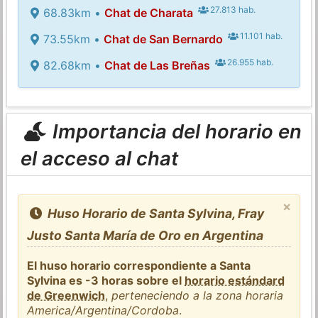
27.813 hab.
68.83km •
Chat de Charata
11.101 hab.
73.55km •
Chat de San Bernardo
26.955 hab.
82.68km •
Chat de Las Breñas
Importancia del horario en
el acceso al chat
×
Huso Horario de Santa Sylvina, Fray
Justo Santa María de Oro en Argentina
El huso horario correspondiente a Santa
Sylvina es -3 horas sobre el
horario estándard
de Greenwich
,
perteneciendo a la zona horaria
America/Argentina/Cordoba
.