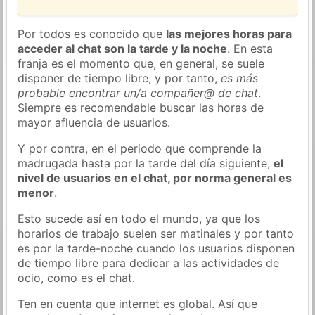
Por todos es conocido que
las mejores horas para
acceder al chat son la tarde y la noche
. En esta
franja es el momento que, en general, se suele
disponer de tiempo libre, y por tanto,
es más
probable encontrar un/a compañer@ de chat
.
Siempre es recomendable buscar las horas de
mayor afluencia de usuarios.
Y por contra, en el periodo que comprende la
madrugada hasta por la tarde del día siguiente,
el
nivel de usuarios en el chat, por norma general es
menor
.
Esto sucede así en todo el mundo, ya que los
horarios de trabajo suelen ser matinales y por tanto
es por la tarde-noche cuando los usuarios disponen
de tiempo libre para dedicar a las actividades de
ocio, como es el chat.
Ten en cuenta que internet es global. Así que