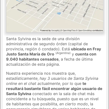
Santa Sylvina es la sede de una división
administrativa de segundo órden (capital de
provincia, región ó condado). Está
ubicada en Fray
(
Argentina
)
Justo Santa María de Oro
y
cuenta con
9.040 habitantes censados
, a fecha de última
actualización de esta página.
Nuestra experiencia nos muestra que,
estadísticamente
,
hay 3 usuarios de Santa Sylvina
online en el chat actualmente
, por lo que
te
resultará bastante fácil encontrar algún usuario de
Santa Sylvina
conectado en la sala de chat más
coincidente a tu búsqueda, puesto que es un nivel
de habitantes que posibilita,
en cierto modo
, la
concurrencia simultánea de varios habitantes de