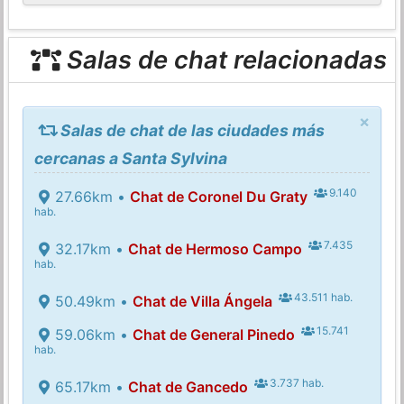
Salas de chat relacionadas
×
Salas de chat de las ciudades más
cercanas a Santa Sylvina
9.140
27.66km •
Chat de Coronel Du Graty
hab.
7.435
32.17km •
Chat de Hermoso Campo
hab.
43.511 hab.
50.49km •
Chat de Villa Ángela
15.741
59.06km •
Chat de General Pinedo
hab.
3.737 hab.
65.17km •
Chat de Gancedo