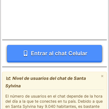
Entrar al chat Celular
×
Nivel de usuarios del chat de Santa
Sylvina
El número de usuarios en el chat depende de la hora
del día a la que te conectes en tu país. Debido a que
en Santa Sylvina hay 9.040 habitantes, es bastante