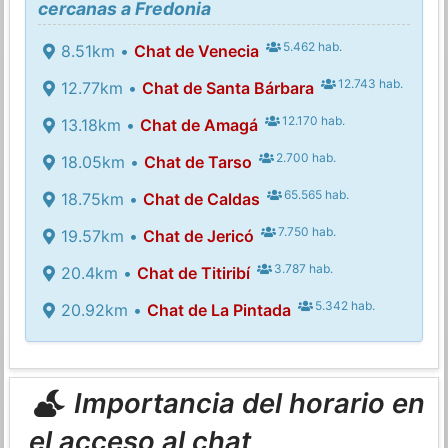
cercanas a Fredonia
5.462 hab.
8.51km •
Chat de Venecia
12.743 hab.
12.77km •
Chat de Santa Bárbara
12.170 hab.
13.18km •
Chat de Amagá
2.700 hab.
18.05km •
Chat de Tarso
65.565 hab.
18.75km •
Chat de Caldas
7.750 hab.
19.57km •
Chat de Jericó
3.787 hab.
20.4km •
Chat de Titiribí
5.342 hab.
20.92km •
Chat de La Pintada
Importancia del horario en
el acceso al chat