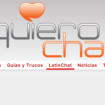
s
Guías y Trucos
LatinChat
Noticias