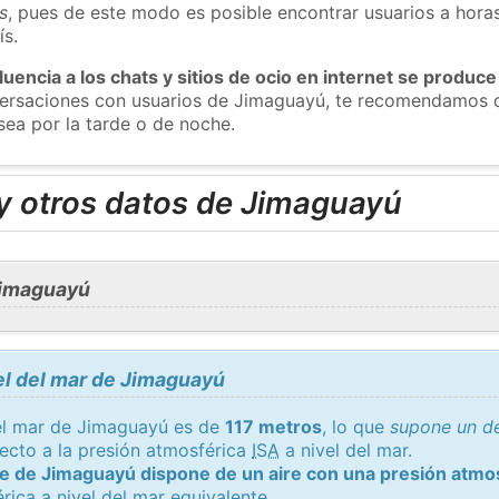
s
, pues de este modo es posible encontrar usuarios a hora
ís.
luencia a los chats y sitios de ocio en internet se produce
nversaciones con usuarios de Jimaguayú, te recomendamos q
ea por la tarde o de noche.
y otros datos de Jimaguayú
Jimaguayú
el del mar de Jimaguayú
del mar de Jimaguayú es de
117 metros
, lo que
supone un de
ecto a la presión atmosférica
ISA
a nivel del mar.
te de Jimaguayú dispone de un aire con una presión atmo
rica a nivel del mar equivalente.