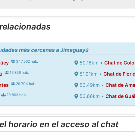
 relacionadas
ciudades más cercanas a Jimaguayú
347.562 hab.
güey
50.16km •
Chat de Col
16.856 hab.
ú
51.91km •
Chat de Flori
29.704 hab.
ntes
53.49km •
Chat de Ama
20.863 hab.
53.66km •
Chat de Guá
l horario en el acceso al chat