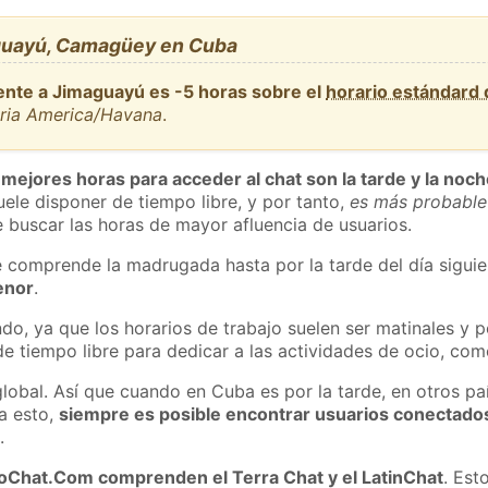
guayú, Camagüey en Cuba
ente a Jimaguayú es -5 horas sobre el
horario estándard
aria America/Havana
.
 mejores horas para acceder al chat son la tarde y la noc
ele disponer de tiempo libre, y por tanto,
es más probable
 buscar las horas de mayor afluencia de usuarios.
e comprende la madrugada hasta por la tarde del día sigui
enor
.
do, ya que los horarios de trabajo suelen ser matinales y p
e tiempo libre para dedicar a las actividades de ocio, como
global. Así que cuando en Cuba es por la tarde, en otros pa
a esto,
siempre es posible encontrar usuarios conectado
m
.
roChat.Com comprenden el Terra Chat y el LatinChat
. Est