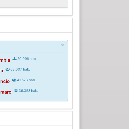
×
20.096 hab.
ombia
63.007 hab.
da
41.523 hab.
ncio
39.358 hab.
imaro