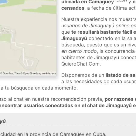
(
Cuba
)
ubicada en Camagüey
y
c
censados
, a fecha de última ac
Nuestra experiencia nos muestr
usuarios de Jimaguayú online en
que
te resultará bastante fácil
Jimaguayú
conectado en la sala
búsqueda, puesto que es un nivel
en cierto modo
, la concurrencia
habitantes de Jimaguayú conect
QuieroChat.Com.
Disponemos de un
listado de sa
a las necesidades de cada usuar
a a tu búsqueda en cada momento.
eso al chat en nuestra recomendación previa,
por razones 
encontrar usuarios conectados en el chat de Jimaguayú
yú
 ciudad en la provincia de Camagüey en Cuba.