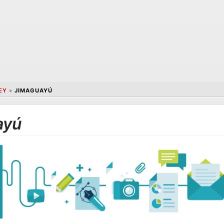
EY
»
JIMAGUAYÚ
ayú