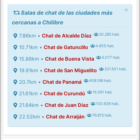
×
Salas de chat de las ciudades más
cercanas a Chilibre
20.285 hab.
7.86km •
Chat de Alcalde Díaz
4.605 hab.
10.71km •
Chat de Gatuncillo
4.077 hab.
15.88km •
Chat de Buena Vista
321.501 hab.
19.91km •
Chat de San Miguelito
408.168 hab.
20.7km •
Chat de Panamá
16.361 hab.
21.61km •
Chat de Curundú
100.636 hab.
21.84km •
Chat de Juan Díaz
76.815 hab.
22.52km •
Chat de Arraiján