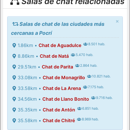
Salas de chat relacionadas
×
Salas de chat de las ciudades más
cercanas a Pocrí
8.501 hab.
1.86km •
Chat de Aguadulce
5.470 hab.
8.86km •
Chat de Natá
2.864 hab.
29.51km •
Chat de Parita
10.821 hab.
33.08km •
Chat de Monagrillo
7.175 hab.
33.58km •
Chat de La Arena
9.716 hab.
34.56km •
Chat de Llano Bonito
6.851 hab.
35.35km •
Chat de Antón
8.969 hab.
35.58km •
Chat de Chitré