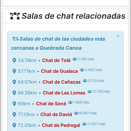
Salas de chat relacionadas
×
Salas de chat de las ciudades más
cercanas a Quebrada Canoa
2.794 hab.
24.74km •
Chat de Tolé
3.453 hab.
57.71km •
Chat de Gualaca
3.219 hab.
64.07km •
Chat de Cañazas
11.726 hab.
66.36km •
Chat de Las Lomas
7.669 hab.
69km •
Chat de Soná
81.957 hab.
71.13km •
Chat de David
17.427 hab.
72.01km •
Chat de Pedregal