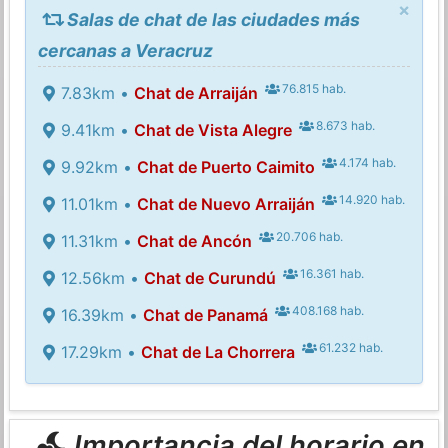
×
Salas de chat de las ciudades más
cercanas a Veracruz
76.815 hab.
7.83km •
Chat de Arraiján
8.673 hab.
9.41km •
Chat de Vista Alegre
4.174 hab.
9.92km •
Chat de Puerto Caimito
14.920 hab.
11.01km •
Chat de Nuevo Arraiján
20.706 hab.
11.31km •
Chat de Ancón
16.361 hab.
12.56km •
Chat de Curundú
408.168 hab.
16.39km •
Chat de Panamá
61.232 hab.
17.29km •
Chat de La Chorrera
Importancia del horario en