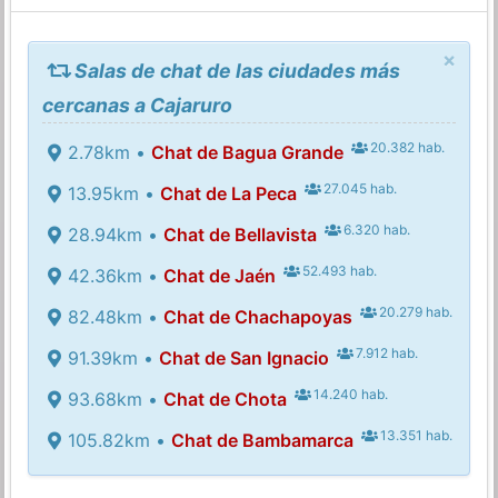
×
Salas de chat de las ciudades más
cercanas a Cajaruro
20.382 hab.
2.78km •
Chat de Bagua Grande
27.045 hab.
13.95km •
Chat de La Peca
6.320 hab.
28.94km •
Chat de Bellavista
52.493 hab.
42.36km •
Chat de Jaén
20.279 hab.
82.48km •
Chat de Chachapoyas
7.912 hab.
91.39km •
Chat de San Ignacio
14.240 hab.
93.68km •
Chat de Chota
13.351 hab.
105.82km •
Chat de Bambamarca