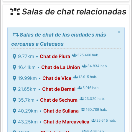
Salas de chat relacionadas
×
Salas de chat de las ciudades más
cercanas a Catacaos
325.466 hab.
9.77km •
Chat de Piura
34.834 hab.
16.41km •
Chat de La Unión
12.915 hab.
19.99km •
Chat de Vice
5.916 hab.
21.65km •
Chat de Bernal
23.020 hab.
35.7km •
Chat de Sechura
160.789 hab.
40.29km •
Chat de Sullana
25.645 hab.
43.25km •
Chat de Marcavelica
8.468 hab.