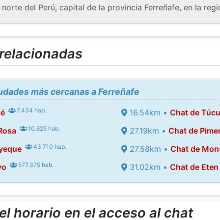
 norte del Perú, capital de la provincia Ferreñafe, en la r
 relacionadas
iudades más cercanas a Ferreñafe
7.434 hab.
sé
16.54km •
Chat de Túc
10.625 hab.
Rosa
27.19km •
Chat de Pime
43.710 hab.
yeque
27.58km •
Chat de Mon
577.375 hab.
yo
31.02km •
Chat de Eten
l horario en el acceso al chat