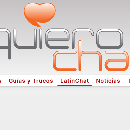
s
Guías y Trucos
LatinChat
Noticias