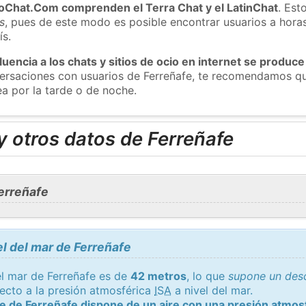
roChat.Com comprenden el Terra Chat y el LatinChat
. Est
s
, pues de este modo es posible encontrar usuarios a hora
ís.
luencia a los chats y sitios de ocio en internet se produce
versaciones con usuarios de Ferreñafe, te recomendamos qu
ea por la tarde o de noche.
 otros datos de Ferreñafe
erreñafe
el del mar de Ferreñafe
el mar de Ferreñafe es de
42 metros
, lo que
supone un desc
ecto a la presión atmosférica
ISA
a nivel del mar.
e de Ferreñafe dispone de un aire con una presión atmo