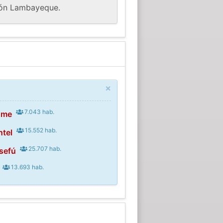
egión Lambayeque.
×
7.043 hab.
ume
15.552 hab.
ntel
25.707 hab.
sefú
13.693 hab.