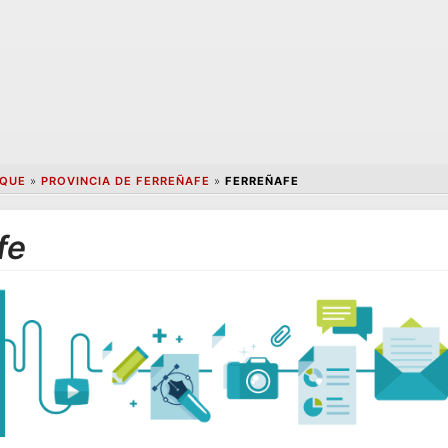
QUE
»
PROVINCIA DE FERREÑAFE
»
FERREÑAFE
fe