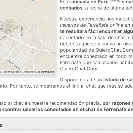
(
Perú
)
Está
ubicada en Perú
y
cu
censados
, a fecha de última ac
Nuestra experiencia nos muestr
usuarios de Ferreñafe online en 
te resultará fácil encontrar al
conectado en la sala de chat má
debido a que se alcanza un nivel
popularidad de QuieroChat.Com
encuentre conectado en todo m
Ferreñafe que sea usuario habitu
QuieroChat.Com.
Disponemos de un
listado de sa
rio. Por tanto, te mostramos el link al chat que más se a
eso al chat en nuestra recomendación previa,
por razones 
encontrar usuarios conectados en el chat de Ferreñafe 
e