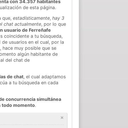
enta con 34.357 habitantes
tualización de esta página.
a que,
estadísticamente
,
hay 3
el chat actualmente
, por lo que
gún usuario de Ferreñafe
s coincidente a tu búsqueda,
 de usuarios en el cual, por la
, hace muy posible que se
omento algún habitante de
al del chat de
las de chat
, el cual adaptamos
decúa a tu búsqueda en cada
de concurrencia simultánea
en todo momento
.
×