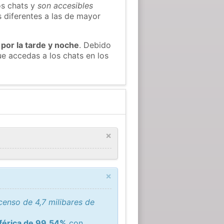
os chats y
son accesibles
s diferentes a las de mayor
 por la tarde y noche
. Debido
e accedas a los chats en los
×
×
enso de 4,7 milibares de
sférica de 99,54%
con