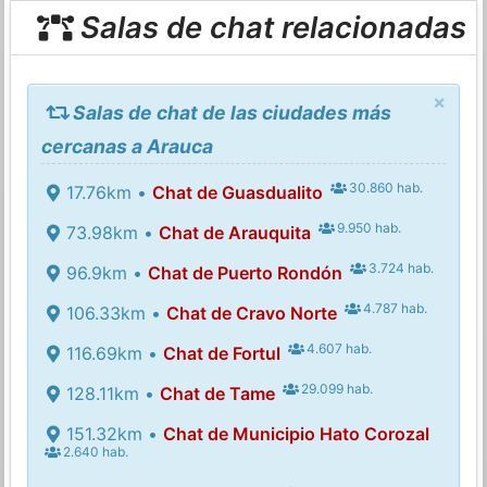
Salas de chat relacionadas
×
Salas de chat de las ciudades más
cercanas a Arauca
30.860 hab.
17.76km •
Chat de Guasdualito
9.950 hab.
73.98km •
Chat de Arauquita
3.724 hab.
96.9km •
Chat de Puerto Rondón
4.787 hab.
106.33km •
Chat de Cravo Norte
4.607 hab.
116.69km •
Chat de Fortul
29.099 hab.
128.11km •
Chat de Tame
151.32km •
Chat de Municipio Hato Corozal
2.640 hab.