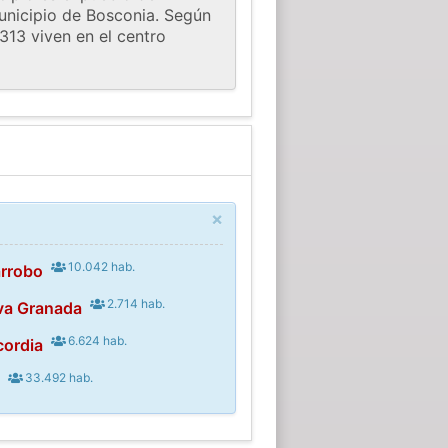
Municipio de Bosconia. Según
,313 viven en el centro
×
10.042 hab.
arrobo
2.714 hab.
va Granada
6.624 hab.
cordia
33.492 hab.
y