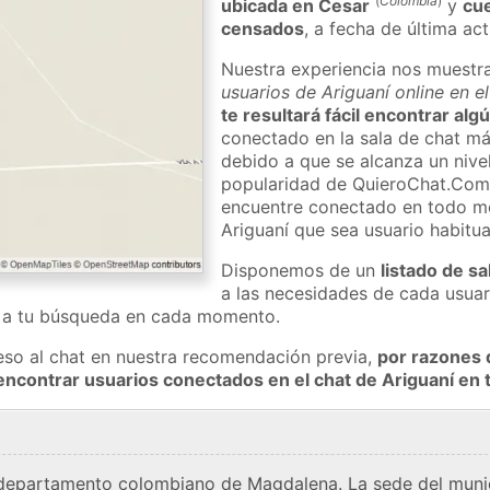
(
Colombia
)
ubicada en Cesar
y
cu
censados
, a fecha de última ac
Nuestra experiencia nos muestr
usuarios de Ariguaní online en e
te resultará fácil encontrar alg
conectado en la sala de chat má
debido a que se alcanza un nivel
popularidad de QuieroChat.Com
encuentre conectado en todo m
Ariguaní que sea usuario habitu
Disponemos de un
listado de sa
a las necesidades de cada usuar
a a tu búsqueda en cada momento.
eso al chat en nuestra recomendación previa,
por razones 
encontrar usuarios conectados en el chat de Ariguaní e
 departamento colombiano de Magdalena. La sede del munic