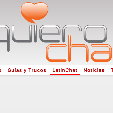
s
Guías y Trucos
LatinChat
Noticias