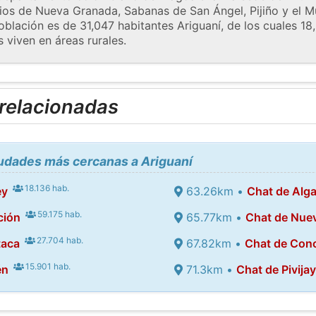
ipios de Nueva Granada, Sabanas de San Ángel, Pijiño y el 
población es de 31,047 habitantes Ariguaní, de los cuales 18
s viven en áreas rurales.
 relacionadas
iudades más cercanas a Ariguaní
18.136 hab.
ey
63.26km •
Chat de Alg
59.175 hab.
ción
65.77km •
Chat de Nue
27.704 hab.
taca
67.82km •
Chat de Con
15.901 hab.
én
71.3km •
Chat de Pivija