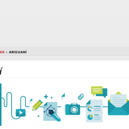
AR
»
ARIGUANÍ
í