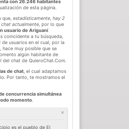
enta con 26.246 habitantes
tualización de esta página.
a que,
estadísticamente
,
hay 2
l chat actualmente
, por lo que
ún usuario de Ariguaní
s coincidente a tu búsqueda,
 de usuarios en el cual, por la
, hace muy posible que se
omento algún habitante de
al del chat de QuieroChat.Com.
las de chat
, el cual adaptamos
io. Por tanto, te mostramos el
de concurrencia simultánea
n todo momento
.
×
ipio es el pueblo de El