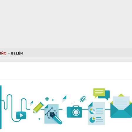
IÑO
»
BELÉN