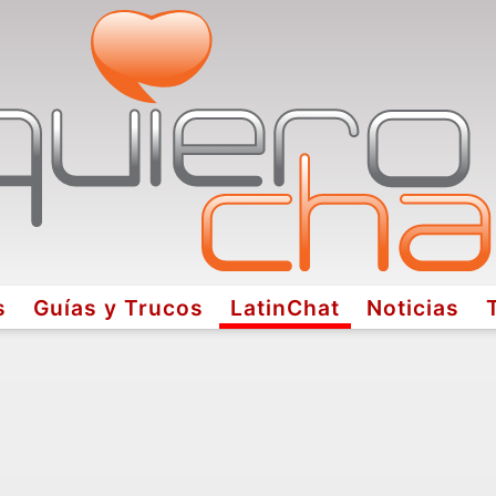
s
Guías y Trucos
LatinChat
Noticias