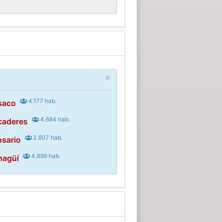
×
4.177 hab.
saco
4.684 hab.
caderes
2.607 hab.
osario
4.899 hab.
hagüí