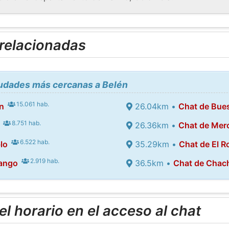
 relacionadas
iudades más cercanas a Belén
15.061 hab.
n
26.04km •
Chat de Bue
8.751 hab.
26.36km •
Chat de Mer
6.522 hab.
lo
35.29km •
Chat de El R
2.919 hab.
ango
36.5km •
Chat de Chac
l horario en el acceso al chat