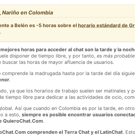
, Nariño en Colombia
ente a Belén es -5 horas sobre el
horario estándard de G
a
.
 mejores horas para acceder al chat son la tarde y la noc
ele disponer de tiempo libre, y por tanto,
es más probable
 buscar las horas de mayor afluencia de usuarios.
e comprende la madrugada hasta por la tarde del día sigui
enor
.
do, ya que los horarios de trabajo suelen ser matinales y p
e tiempo libre para dedicar a las actividades de ocio, como
global. Así que cuando en Colombia es por la tarde, en otro
o a esto,
siempre es posible encontrar usuarios conecta
 de QuieroChat.Com
.
roChat.Com comprenden el Terra Chat y el LatinChat
. Est