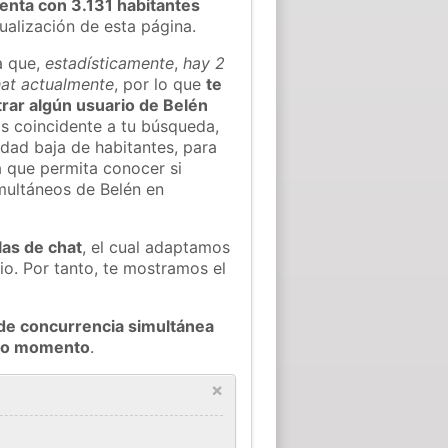
enta con 3.131 habitantes
tualización de esta página.
a que,
estadísticamente
,
hay 2
hat actualmente
, por lo que
te
ntrar algún usuario de Belén
s coincidente a tu búsqueda,
idad baja de habitantes, para
a que permita conocer si
imultáneos de Belén en
las de chat
, el cual adaptamos
io. Por tanto, te mostramos el
de concurrencia simultánea
odo momento
.
×