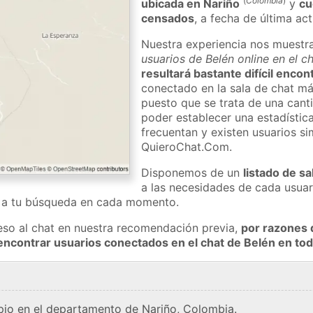
(
Colombia
)
ubicada en Nariño
y
cu
censados
, a fecha de última ac
Nuestra experiencia nos muestr
usuarios de Belén online en el c
resultará bastante difícil enco
conectado en la sala de chat má
puesto que se trata de una cant
poder establecer una estadístic
frecuentan y existen usuarios s
QuieroChat.Com.
Disponemos de un
listado de sa
a las necesidades de cada usuar
a a tu búsqueda en cada momento.
eso al chat en nuestra recomendación previa,
por razones 
encontrar usuarios conectados en el chat de Belén en t
pio en el departamento de Nariño, Colombia.