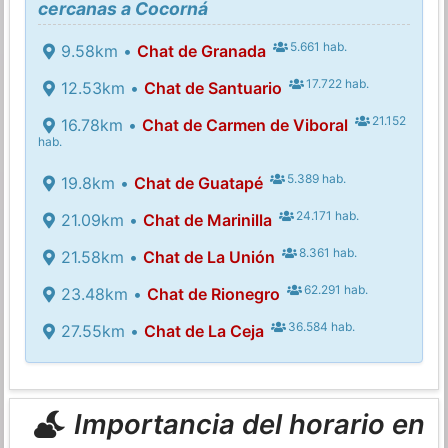
cercanas a Cocorná
5.661 hab.
9.58km •
Chat de Granada
17.722 hab.
12.53km •
Chat de Santuario
21.152
16.78km •
Chat de Carmen de Viboral
hab.
5.389 hab.
19.8km •
Chat de Guatapé
24.171 hab.
21.09km •
Chat de Marinilla
8.361 hab.
21.58km •
Chat de La Unión
62.291 hab.
23.48km •
Chat de Rionegro
36.584 hab.
27.55km •
Chat de La Ceja
Importancia del horario en