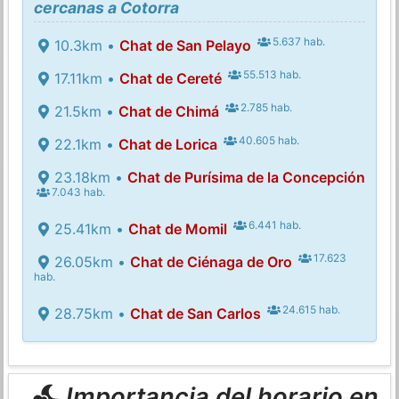
cercanas a Cotorra
5.637 hab.
10.3km •
Chat de San Pelayo
55.513 hab.
17.11km •
Chat de Cereté
2.785 hab.
21.5km •
Chat de Chimá
40.605 hab.
22.1km •
Chat de Lorica
23.18km •
Chat de Purísima de la Concepción
7.043 hab.
6.441 hab.
25.41km •
Chat de Momil
17.623
26.05km •
Chat de Ciénaga de Oro
hab.
24.615 hab.
28.75km •
Chat de San Carlos
Importancia del horario en