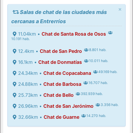
×
Salas de chat de las ciudades más
cercanas a Entrerríos
11.04km •
Chat de Santa Rosa de Osos
10.191 hab.
8.801 hab.
12.4km •
Chat de San Pedro
10.011 hab.
16.1km •
Chat de Donmatías
49.169 hab.
24.34km •
Chat de Copacabana
16.707 hab.
24.88km •
Chat de Barbosa
392.939 hab.
25.73km •
Chat de Bello
3.356 hab.
26.96km •
Chat de San Jerónimo
14.270 hab.
32.66km •
Chat de Guarne