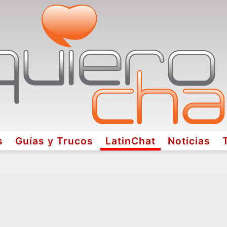
s
Guías y Trucos
LatinChat
Noticias