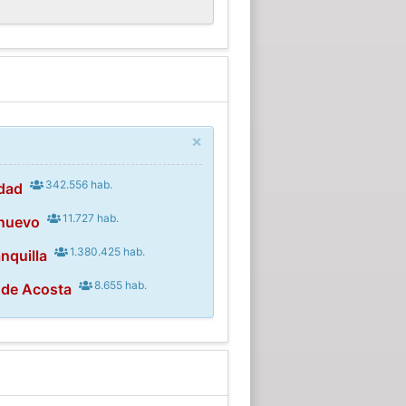
×
342.556 hab.
edad
11.727 hab.
onuevo
1.380.425 hab.
nquilla
8.655 hab.
 de Acosta