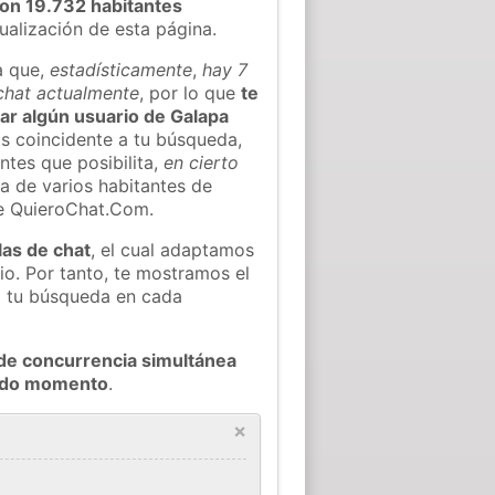
on 19.732 habitantes
tualización de esta página.
a que,
estadísticamente
,
hay 7
 chat actualmente
, por lo que
te
rar algún usuario de Galapa
s coincidente a tu búsqueda,
ntes que posibilita,
en cierto
ea de varios habitantes de
e QuieroChat.Com.
las de chat
, el cual adaptamos
io. Por tanto, te mostramos el
a tu búsqueda en cada
de concurrencia simultánea
todo momento
.
×