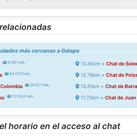
 relacionadas
iudades más cercanas a Galapa
8.180 hab.
á
13.45km •
Chat de Sol
44.078 hab.
a
13.78km •
Chat de Pol
26.227 hab.
 Colombia
13.91km •
Chat de Barra
101.534 hab.
bo
17.75km •
Chat de Juan
l horario en el acceso al chat