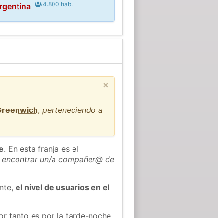
4.800 hab.
rgentina
×
 Greenwich
,
perteneciendo a
he
. En esta franja es el
 encontrar un/a compañer@ de
ente,
el nivel de usuarios en el
or tanto es por la tarde-noche