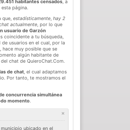
29.451 habitantes censados
, a
 esta página.
a que,
estadísticamente
,
hay 2
 chat actualmente
, por lo que
gún usuario de Garzón
s coincidente a tu búsqueda,
 de usuarios en el cual, por la
, hace muy posible que se
omento algún habitante de
l del chat de QuieroChat.Com.
las de chat
, el cual adaptamos
io. Por tanto, te mostramos el
de concurrencia simultánea
 todo momento
.
×
 municipio ubicado en el