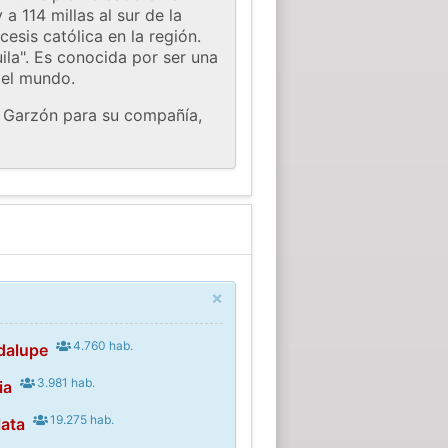
 114 millas al sur de la
esis católica en la región.
ila". Es conocida por ser una
del mundo.
n Garzón para su compañía,
×
4.760 hab.
dalupe
3.981 hab.
ia
19.275 hab.
lata