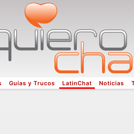
s
Guías y Trucos
LatinChat
Noticias