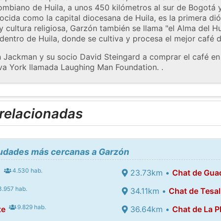
mbiano de Huila, a unos 450 kilómetros al sur de Bogotá y a
nocida como la capital diocesana de Huila, es la primera dióc
y cultura religiosa, Garzón también se llama "el Alma del Hu
dentro de Huila, donde se cultiva y procesa el mejor café 
h Jackman y su socio David Steingard a comprar el café e
va York llamada Laughing Man Foundation. .
 relacionadas
ciudades más cercanas a Garzón
4.530 hab.
o
23.73km •
Chat de Gua
.957 hab.
34.11km •
Chat de Tesal
9.829 hab.
te
36.64km •
Chat de La P