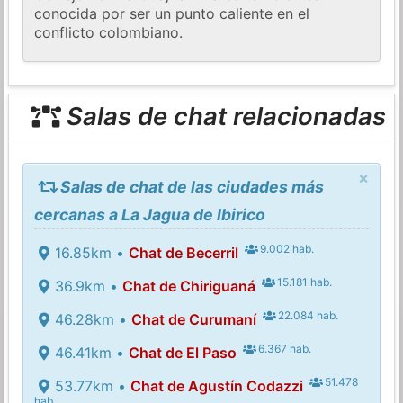
conocida por ser un punto caliente en el
conflicto colombiano.
Salas de chat relacionadas
×
Salas de chat de las ciudades más
cercanas a La Jagua de Ibirico
9.002 hab.
16.85km •
Chat de Becerril
15.181 hab.
36.9km •
Chat de Chiriguaná
22.084 hab.
46.28km •
Chat de Curumaní
6.367 hab.
46.41km •
Chat de El Paso
51.478
53.77km •
Chat de Agustín Codazzi
hab.