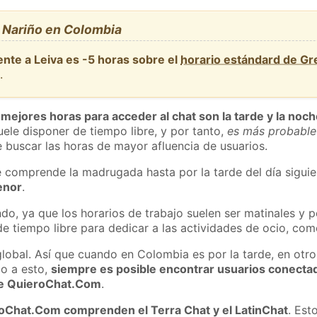
, Nariño en Colombia
ente a Leiva es -5 horas sobre el
horario estándard de G
a
.
 mejores horas para acceder al chat son la tarde y la noc
ele disponer de tiempo libre, y por tanto,
es más probable
 buscar las horas de mayor afluencia de usuarios.
e comprende la madrugada hasta por la tarde del día sigui
enor
.
do, ya que los horarios de trabajo suelen ser matinales y p
e tiempo libre para dedicar a las actividades de ocio, como
global. Así que cuando en Colombia es por la tarde, en otro
o a esto,
siempre es posible encontrar usuarios conecta
 de QuieroChat.Com
.
roChat.Com comprenden el Terra Chat y el LatinChat
. Est