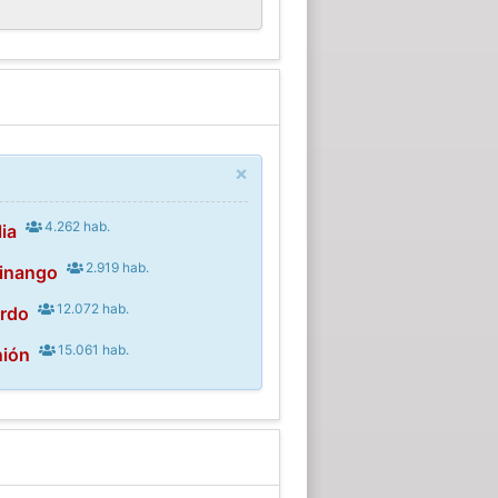
×
4.262 hab.
ia
2.919 hab.
inango
12.072 hab.
ordo
15.061 hab.
nión