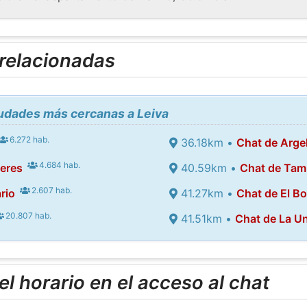
 relacionadas
iudades más cercanas a Leiva
6.272 hab.
36.18km •
Chat de Argel
4.684 hab.
eres
40.59km •
Chat de Tam
2.607 hab.
rio
41.27km •
Chat de El B
20.807 hab.
41.51km •
Chat de La U
l horario en el acceso al chat