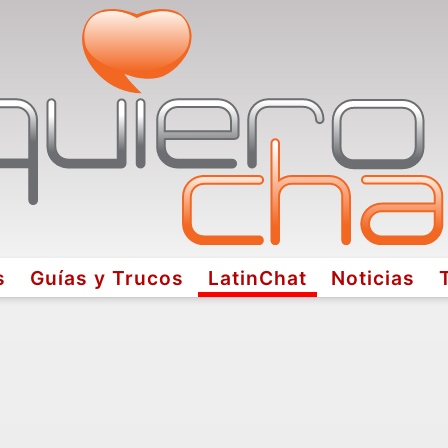
s
Guías y Trucos
LatinChat
Noticias