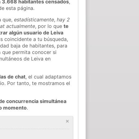
n 3.668 habitantes censados
,
de esta página.
a que,
estadísticamente
,
hay 2
hat actualmente
, por lo que
te
trar algún usuario de Leiva
s coincidente a tu búsqueda,
idad baja de habitantes, para
a que permita conocer si
imultáneos de Leiva en
las de chat
, el cual adaptamos
io. Por tanto, te mostramos el
de concurrencia simultánea
odo momento
.
×