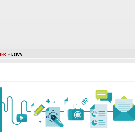
IÑO
»
LEIVA