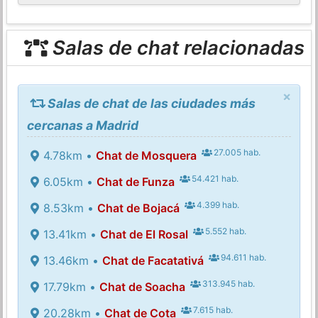
Salas de chat relacionadas
×
Salas de chat de las ciudades más
cercanas a Madrid
27.005 hab.
4.78km •
Chat de Mosquera
54.421 hab.
6.05km •
Chat de Funza
4.399 hab.
8.53km •
Chat de Bojacá
5.552 hab.
13.41km •
Chat de El Rosal
94.611 hab.
13.46km •
Chat de Facatativá
313.945 hab.
17.79km •
Chat de Soacha
7.615 hab.
20.28km •
Chat de Cota