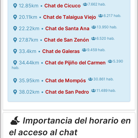
7.662 hab.
12.85km •
Chat de Cicuco
6.217 hab.
20.11km •
Chat de Talaigua Viejo
13.950 hab.
22.22km •
Chat de Santa Ana
6.520 hab.
27.87km •
Chat de San Zenón
9.459 hab.
33.4km •
Chat de Galeras
5.390
34.44km •
Chat de Pijiño del Carmen
hab.
30.861 hab.
35.95km •
Chat de Mompós
11.489 hab.
38.02km •
Chat de San Pedro
Importancia del horario en
el acceso al chat