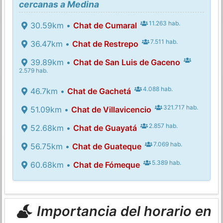
cercanas a Medina
11.263 hab.
30.59km •
Chat de Cumaral
7.511 hab.
36.47km •
Chat de Restrepo
39.89km •
Chat de San Luis de Gaceno
2.579 hab.
4.088 hab.
46.7km •
Chat de Gachetá
321.717 hab.
51.09km •
Chat de Villavicencio
2.857 hab.
52.68km •
Chat de Guayatá
7.069 hab.
56.75km •
Chat de Guateque
5.389 hab.
60.68km •
Chat de Fómeque
Importancia del horario en