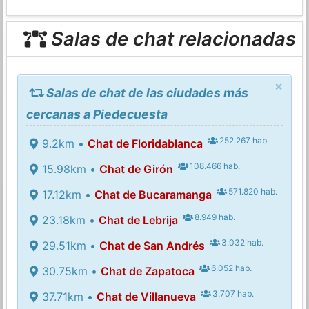
Salas de chat relacionadas
×
Salas de chat de las ciudades más
cercanas a Piedecuesta
252.267 hab.
9.2km •
Chat de Floridablanca
108.466 hab.
15.98km •
Chat de Girón
571.820 hab.
17.12km •
Chat de Bucaramanga
8.949 hab.
23.18km •
Chat de Lebrija
3.032 hab.
29.51km •
Chat de San Andrés
6.052 hab.
30.75km •
Chat de Zapatoca
3.707 hab.
37.71km •
Chat de Villanueva