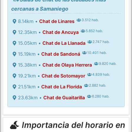
cercanas a Samaniego
3.512 hab.
8.14km •
Chat de Linares
5.852 hab.
12.35km •
Chat de Ancuya
2.747 hab.
15.05km •
Chat de La Llanada
10.401 hab.
15.19km •
Chat de Sandoná
9.820 hab.
15.38km •
Chat de Olaya Herrera
4.839 hab.
19.21km •
Chat de Sotomayor
2.882 hab.
21.51km •
Chat de La Florida
6.280 hab.
23.63km •
Chat de Guaitarilla
Importancia del horario en