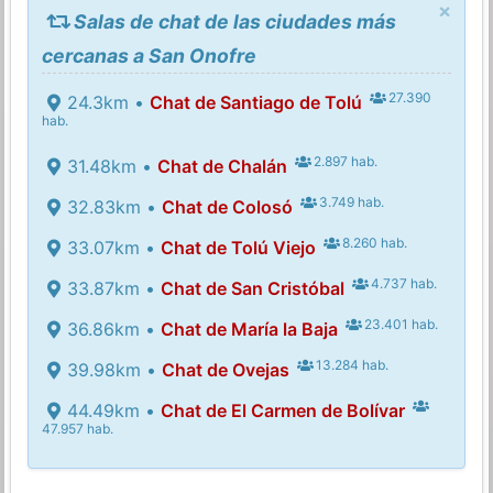
×
Salas de chat de las ciudades más
cercanas a San Onofre
27.390
24.3km •
Chat de Santiago de Tolú
hab.
2.897 hab.
31.48km •
Chat de Chalán
3.749 hab.
32.83km •
Chat de Colosó
8.260 hab.
33.07km •
Chat de Tolú Viejo
4.737 hab.
33.87km •
Chat de San Cristóbal
23.401 hab.
36.86km •
Chat de María la Baja
13.284 hab.
39.98km •
Chat de Ovejas
44.49km •
Chat de El Carmen de Bolívar
47.957 hab.